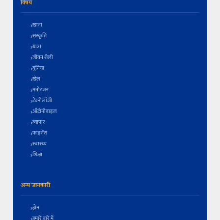
विषय
खाना
संस्कृति
यात्रा
जीवन शैली
दुनिया
खेल
मनोरंजन
टेक्नोलॉजी
ऑटोमोबाइल
व्यापार
फाइनेंस
स्वास्थ्य
शिक्षा
अन्य जानकारी
होम
हमारे बारे में