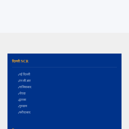
दिल्ली NCR
नई दिल्ली
एन सी आर
गाजियाबाद
नोएडा
द्वारका
गुरुग्राम
फरीदाबाद