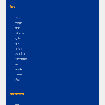
विषय
खाना
संस्कृति
यात्रा
जीवन शैली
दुनिया
खेल
मनोरंजन
टेक्नोलॉजी
ऑटोमोबाइल
व्यापार
फाइनेंस
स्वास्थ्य
शिक्षा
अन्य जानकारी