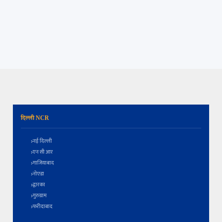
दिल्ली NCR
नई दिल्ली
एन सी आर
गाजियाबाद
नोएडा
द्वारका
गुरुग्राम
फरीदाबाद