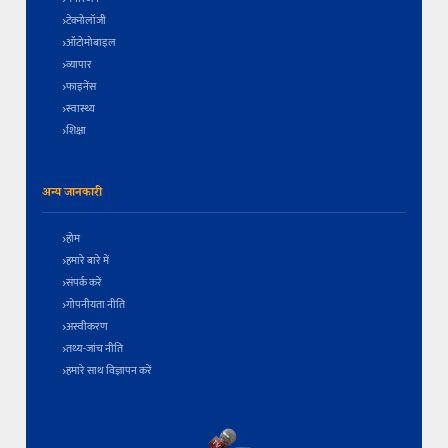
टेक्नोलॉजी
ऑटोमोबाइल
व्यापार
फाइनेंस
स्वास्थ्य
शिक्षा
अन्य जानकारी
होम
हमारे बारे में
संपर्क करें
गोपनीयता नीति
अस्वीकरण
तथ्य-जांच नीति
हमारे साथ विज्ञापन करें