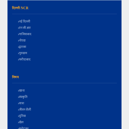
दिल्ली NCR
नई दिल्ली
एन सी आर
गाजियाबाद
नोएडा
द्वारका
गुरुग्राम
फरीदाबाद
विषय
खाना
संस्कृति
यात्रा
जीवन शैली
दुनिया
खेल
मनोरंजन