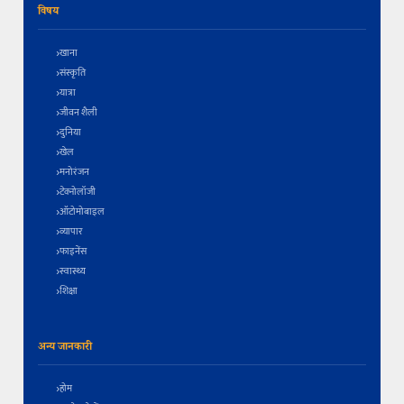
विषय
खाना
संस्कृति
यात्रा
जीवन शैली
दुनिया
खेल
मनोरंजन
टेक्नोलॉजी
ऑटोमोबाइल
व्यापार
फाइनेंस
स्वास्थ्य
शिक्षा
अन्य जानकारी
होम