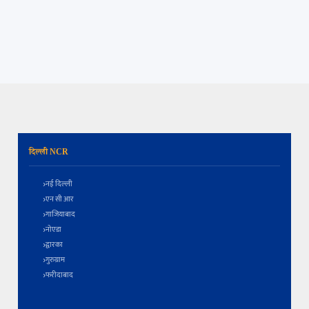
दिल्ली NCR
नई दिल्ली
एन सी आर
गाजियाबाद
नोएडा
द्वारका
गुरुग्राम
फरीदाबाद