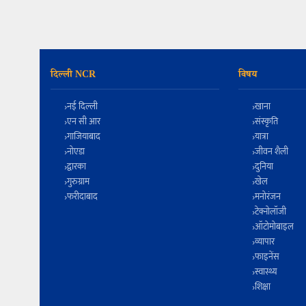
दिल्ली NCR
विषय
नई दिल्ली
खाना
एन सी आर
संस्कृति
गाजियाबाद
यात्रा
नोएडा
जीवन शैली
द्वारका
दुनिया
गुरुग्राम
खेल
फरीदाबाद
मनोरंजन
टेक्नोलॉजी
ऑटोमोबाइल
व्यापार
फाइनेंस
स्वास्थ्य
शिक्षा