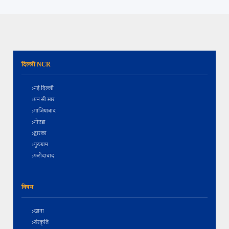
दिल्ली NCR
नई दिल्ली
एन सी आर
गाजियाबाद
नोएडा
द्वारका
गुरुग्राम
फरीदाबाद
विषय
खाना
संस्कृति