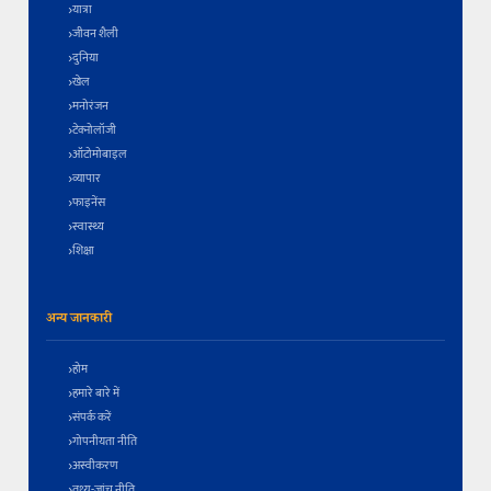
यात्रा
जीवन शैली
दुनिया
खेल
मनोरंजन
टेक्नोलॉजी
ऑटोमोबाइल
व्यापार
फाइनेंस
स्वास्थ्य
शिक्षा
अन्य जानकारी
होम
हमारे बारे में
संपर्क करें
गोपनीयता नीति
अस्वीकरण
तथ्य-जांच नीति