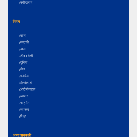
फरीदाबाद
विषय
खाना
संस्कृति
यात्रा
जीवन शैली
दुनिया
खेल
मनोरंजन
टेक्नोलॉजी
ऑटोमोबाइल
व्यापार
फाइनेंस
स्वास्थ्य
शिक्षा
अन्य जानकारी