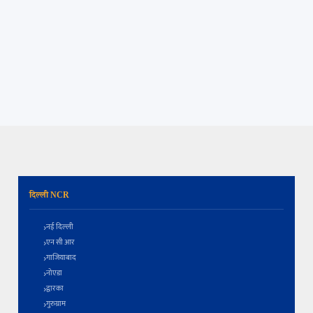
दिल्ली NCR
नई दिल्ली
एन सी आर
गाजियाबाद
नोएडा
द्वारका
गुरुग्राम