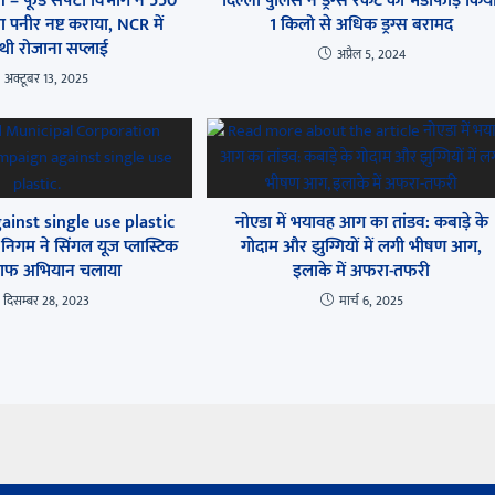
देश – फूड सेफ्टी विभाग ने 550
दिल्ली पुलिस ने ड्रग्स रैकेट का भंडाफोड़ किय
 पनीर नष्ट कराया, NCR में
1 किलो से अधिक ड्रग्स बरामद
 थी रोजाना सप्लाई
अप्रैल 5, 2024
अक्टूबर 13, 2025
inst single use plastic
नोएडा में भयावह आग का तांडव: कबाड़े के
िगम ने सिंगल यूज प्लास्टिक
गोदाम और झुग्गियों में लगी भीषण आग,
लाफ अभियान चलाया
इलाके में अफरा-तफरी
दिसम्बर 28, 2023
मार्च 6, 2025