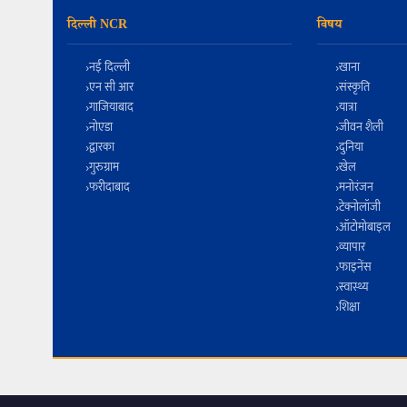
दिल्ली NCR
विषय
नई दिल्ली
खाना
एन सी आर
संस्कृति
गाजियाबाद
यात्रा
नोएडा
जीवन शैली
द्वारका
दुनिया
गुरुग्राम
खेल
फरीदाबाद
मनोरंजन
टेक्नोलॉजी
ऑटोमोबाइल
व्यापार
फाइनेंस
स्वास्थ्य
शिक्षा