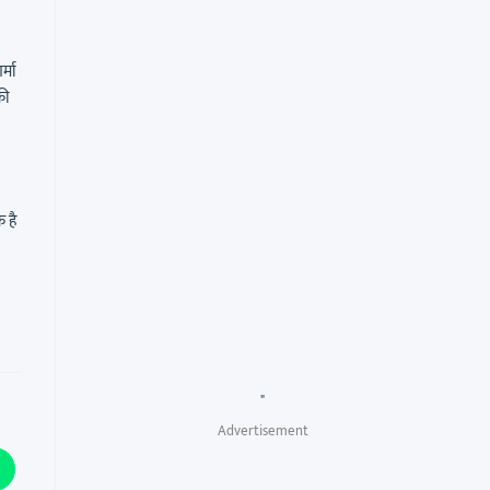
्मा
की
 है
"
Advertisement