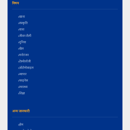
विषय
खाना
संस्कृति
यात्रा
जीवन शैली
दुनिया
खेल
मनोरंजन
टेक्नोलॉजी
ऑटोमोबाइल
व्यापार
फाइनेंस
स्वास्थ्य
शिक्षा
अन्य जानकारी
होम