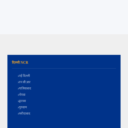
दिल्ली NCR
नई दिल्ली
एन सी आर
गाजियाबाद
नोएडा
द्वारका
गुरुग्राम
फरीदाबाद