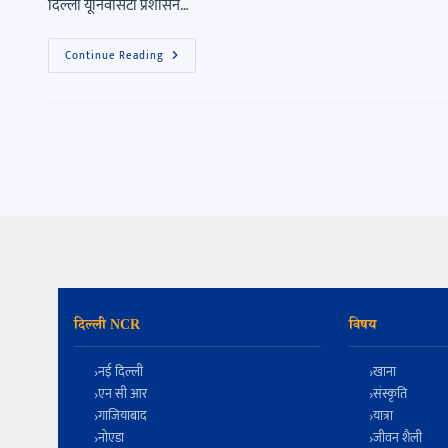
दिल्ली यूनिवर्सिटी प्रशासन…
Continue Reading
दिल्ली NCR
विषय
नई दिल्ली
खाना
एन सी आर
संस्कृति
गाजियाबाद
यात्रा
नोएडा
जीवन शैली