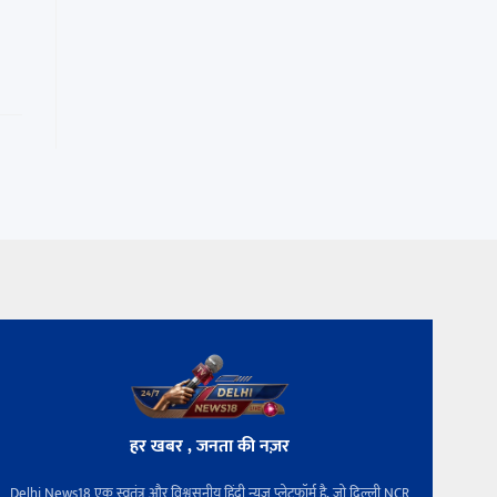
हर खबर , जनता की नज़र
Delhi News18 एक स्वतंत्र और विश्वसनीय हिंदी न्यूज़ प्लेटफ़ॉर्म है, जो दिल्ली NCR