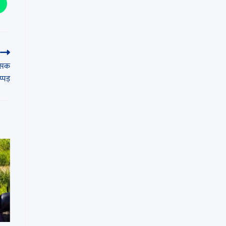
शंसक
्पड़