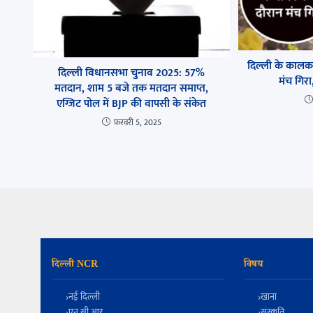
दिल्ली के कालका
दिल्ली विधानसभा चुनाव 2025: 57%
मंच गिरा
मतदान, शाम 5 बजे तक मतदान समाप्त,
एग्जिट पोल में BJP की वापसी के संकेत
फ़रवरी 5, 2025
दिल्ली NCR
विषय
नई दिल्ली
खाना
एन सी आर
संस्कृति