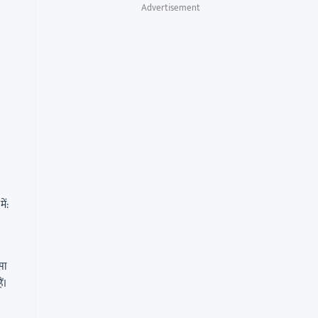
Advertisement
ें:
सा
ं।