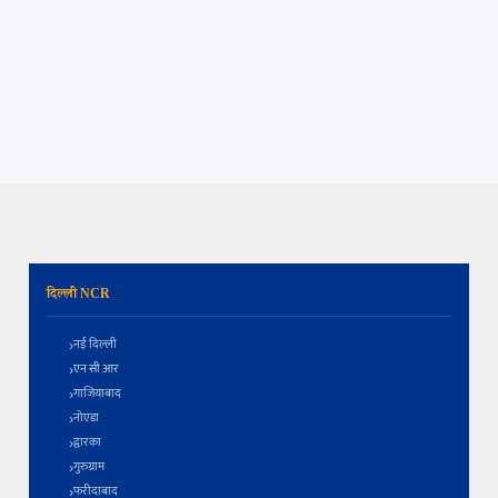
दिल्ली NCR
नई दिल्ली
एन सी आर
गाजियाबाद
नोएडा
द्वारका
गुरुग्राम
फरीदाबाद