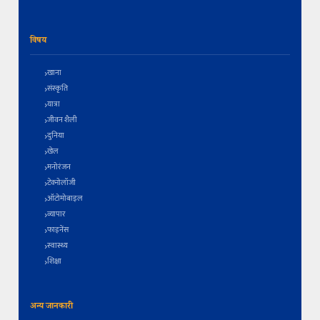
विषय
खाना
संस्कृति
यात्रा
जीवन शैली
दुनिया
खेल
मनोरंजन
टेक्नोलॉजी
ऑटोमोबाइल
व्यापार
फाइनेंस
स्वास्थ्य
शिक्षा
अन्य जानकारी