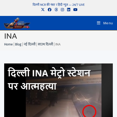
दिल्ली NCR की नंबर 1 हिंदी न्यूज़ — 24/7 LIVE
Menu
INA
Home
|
Blog
|
नई दिल्ली
|
साउथ दिल्ली
|
INA