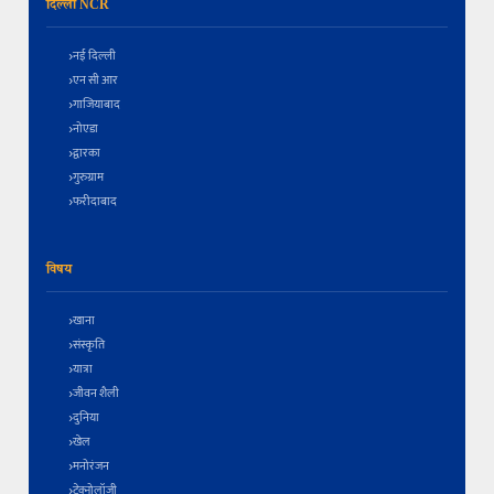
दिल्ली NCR
नई दिल्ली
एन सी आर
गाजियाबाद
नोएडा
द्वारका
गुरुग्राम
फरीदाबाद
विषय
खाना
संस्कृति
यात्रा
जीवन शैली
दुनिया
खेल
मनोरंजन
टेक्नोलॉजी