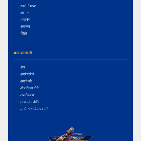
ऑटोमोबाइल
व्यापार
फाइनेंस
स्वास्थ्य
शिक्षा
अन्य जानकारी
होम
हमारे बारे में
संपर्क करें
गोपनीयता नीति
अस्वीकरण
तथ्य-जांच नीति
हमारे साथ विज्ञापन करें