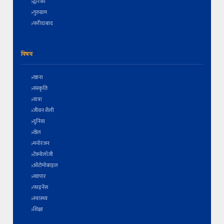
द्वारका
गुरुग्राम
फरीदाबाद
विषय
खाना
संस्कृति
यात्रा
जीवन शैली
दुनिया
खेल
मनोरंजन
टेक्नोलॉजी
ऑटोमोबाइल
व्यापार
फाइनेंस
स्वास्थ्य
शिक्षा