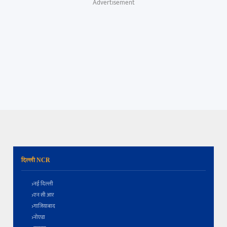
Advertisement
दिल्ली NCR
नई दिल्ली
एन सी आर
गाजियाबाद
नोएडा