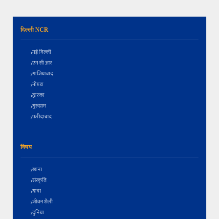
दिल्ली NCR
नई दिल्ली
एन सी आर
गाजियाबाद
नोएडा
द्वारका
गुरुग्राम
फरीदाबाद
विषय
खाना
संस्कृति
यात्रा
जीवन शैली
दुनिया