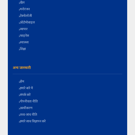
खेल
मनोरंजन
टेक्नोलॉजी
ऑटोमोबाइल
व्यापार
फाइनेंस
स्वास्थ्य
शिक्षा
अन्य जानकारी
होम
हमारे बारे में
संपर्क करें
गोपनीयता नीति
अस्वीकरण
तथ्य-जांच नीति
हमारे साथ विज्ञापन करें