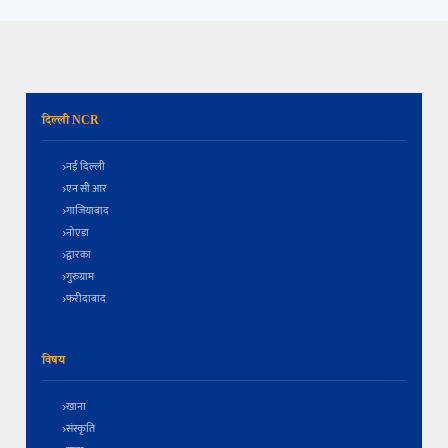
दिल्ली NCR
नई दिल्ली
एन सी आर
गाजियाबाद
नोएडा
द्वारका
गुरुग्राम
फरीदाबाद
विषय
खाना
संस्कृति