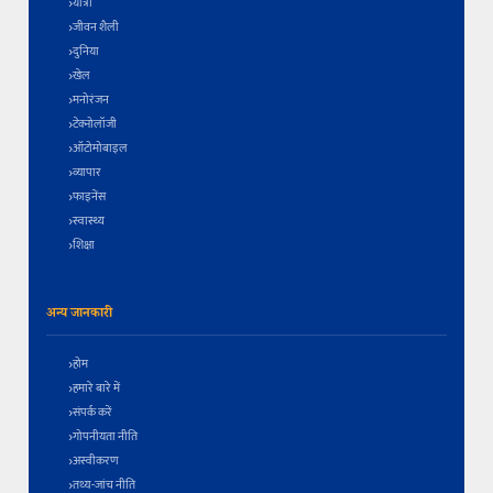
यात्रा
जीवन शैली
दुनिया
खेल
मनोरंजन
टेक्नोलॉजी
ऑटोमोबाइल
व्यापार
फाइनेंस
स्वास्थ्य
शिक्षा
अन्य जानकारी
होम
हमारे बारे में
संपर्क करें
गोपनीयता नीति
अस्वीकरण
तथ्य-जांच नीति