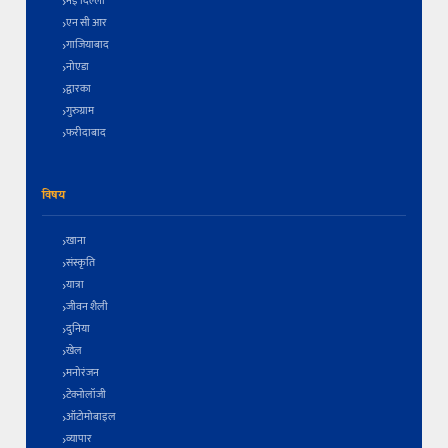
नई दिल्ली
एन सी आर
गाजियाबाद
नोएडा
द्वारका
गुरुग्राम
फरीदाबाद
विषय
खाना
संस्कृति
यात्रा
जीवन शैली
दुनिया
खेल
मनोरंजन
टेक्नोलॉजी
ऑटोमोबाइल
व्यापार