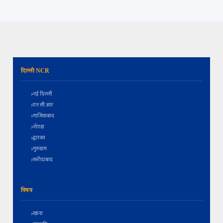
दिल्ली NCR
नई दिल्ली
एन सी आर
गाजियाबाद
नोएडा
द्वारका
गुरुग्राम
फरीदाबाद
विषय
खाना