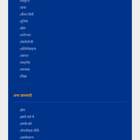
संस्कृति
यात्रा
जीवन शैली
दुनिया
खेल
मनोरंजन
टेक्नोलॉजी
ऑटोमोबाइल
व्यापार
फाइनेंस
स्वास्थ्य
शिक्षा
अन्य जानकारी
होम
हमारे बारे में
संपर्क करें
गोपनीयता नीति
अस्वीकरण