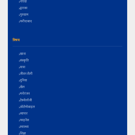
नोएडा
द्वारका
गुरुग्राम
फरीदाबाद
विषय
खाना
संस्कृति
यात्रा
जीवन शैली
दुनिया
खेल
मनोरंजन
टेक्नोलॉजी
ऑटोमोबाइल
व्यापार
फाइनेंस
स्वास्थ्य
शिक्षा