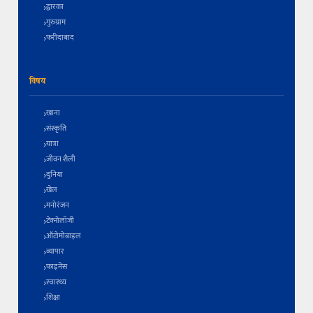
द्वारका
गुरुग्राम
फरीदाबाद
विषय
खाना
संस्कृति
यात्रा
जीवन शैली
दुनिया
खेल
मनोरंजन
टेक्नोलॉजी
ऑटोमोबाइल
व्यापार
फाइनेंस
स्वास्थ्य
शिक्षा