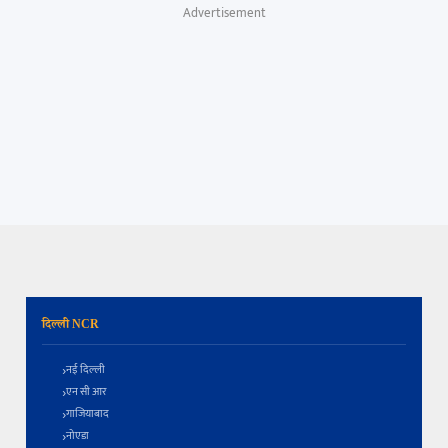
Advertisement
दिल्ली NCR
नई दिल्ली
एन सी आर
गाजियाबाद
नोएडा