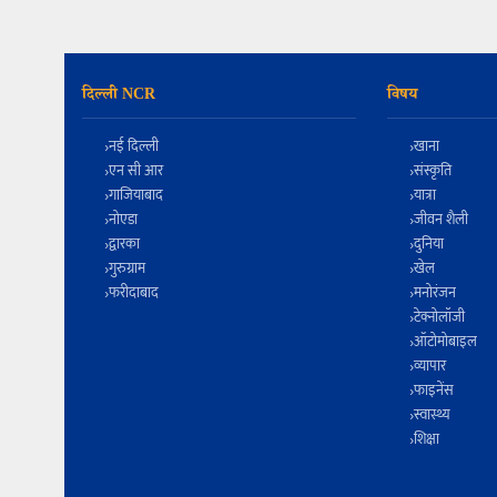
दिल्ली NCR
विषय
नई दिल्ली
खाना
एन सी आर
संस्कृति
गाजियाबाद
यात्रा
नोएडा
जीवन शैली
द्वारका
दुनिया
गुरुग्राम
खेल
फरीदाबाद
मनोरंजन
टेक्नोलॉजी
ऑटोमोबाइल
व्यापार
फाइनेंस
स्वास्थ्य
शिक्षा