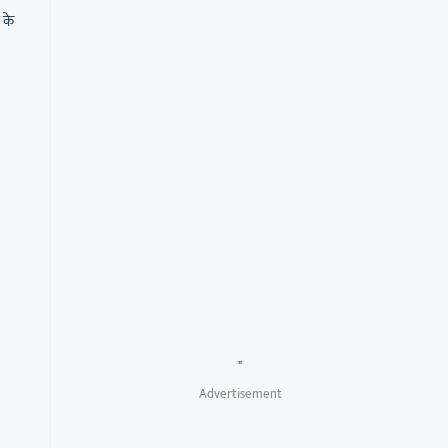
 के
"
Advertisement