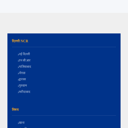
दिल्ली NCR
नई दिल्ली
एन सी आर
गाजियाबाद
नोएडा
द्वारका
गुरुग्राम
फरीदाबाद
विषय
खाना