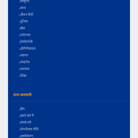
संस्कृति
यात्रा
जीवन शैली
दुनिया
खेल
मनोरंजन
टेक्नोलॉजी
ऑटोमोबाइल
व्यापार
फाइनेंस
स्वास्थ्य
शिक्षा
अन्य जानकारी
होम
हमारे बारे में
संपर्क करें
गोपनीयता नीति
अस्वीकरण