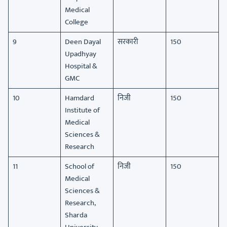
Medical
College
9
Deen Dayal
सरकारी
150
Upadhyay
Hospital &
GMC
10
Hamdard
निजी
150
Institute of
Medical
Sciences &
Research
11
School of
निजी
150
Medical
Sciences &
Research,
Sharda