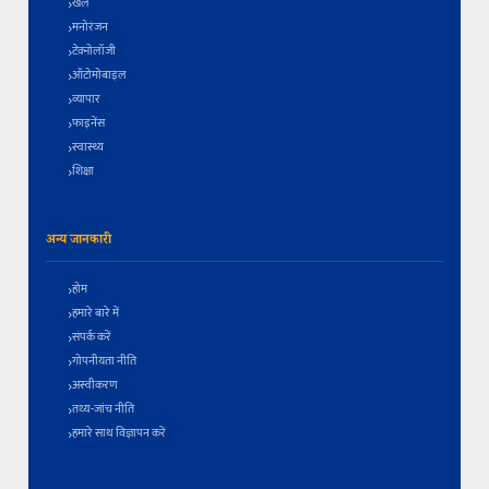
खेल
मनोरंजन
टेक्नोलॉजी
ऑटोमोबाइल
व्यापार
फाइनेंस
स्वास्थ्य
शिक्षा
अन्य जानकारी
होम
हमारे बारे में
संपर्क करें
गोपनीयता नीति
अस्वीकरण
तथ्य-जांच नीति
हमारे साथ विज्ञापन करें