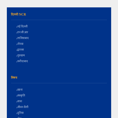
दिल्ली NCR
नई दिल्ली
एन सी आर
गाजियाबाद
नोएडा
द्वारका
गुरुग्राम
फरीदाबाद
विषय
खाना
संस्कृति
यात्रा
जीवन शैली
दुनिया