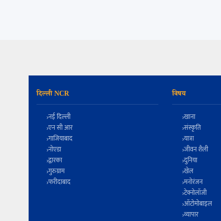
दिल्ली NCR
विषय
नई दिल्ली
खाना
एन सी आर
संस्कृति
गाजियाबाद
यात्रा
नोएडा
जीवन शैली
द्वारका
दुनिया
गुरुग्राम
खेल
फरीदाबाद
मनोरंजन
टेक्नोलॉजी
ऑटोमोबाइल
व्यापार