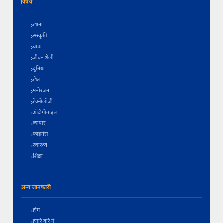
विषय
खाना
संस्कृति
यात्रा
जीवन शैली
दुनिया
खेल
मनोरंजन
टेक्नोलॉजी
ऑटोमोबाइल
व्यापार
फाइनेंस
स्वास्थ्य
शिक्षा
अन्य जानकारी
होम
हमारे बारे में