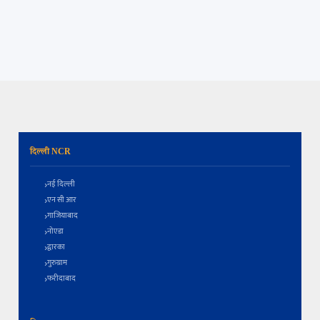
दिल्ली NCR
नई दिल्ली
एन सी आर
गाजियाबाद
नोएडा
द्वारका
गुरुग्राम
फरीदाबाद