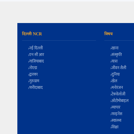
दिल्ली NCR
विषय
नई दिल्ली
खाना
एन सी आर
संस्कृति
गाजियाबाद
यात्रा
नोएडा
जीवन शैली
द्वारका
दुनिया
गुरुग्राम
खेल
फरीदाबाद
मनोरंजन
टेक्नोलॉजी
ऑटोमोबाइल
व्यापार
फाइनेंस
स्वास्थ्य
शिक्षा