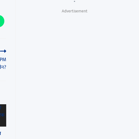
"
Advertisement
– PM
बैन?
ा