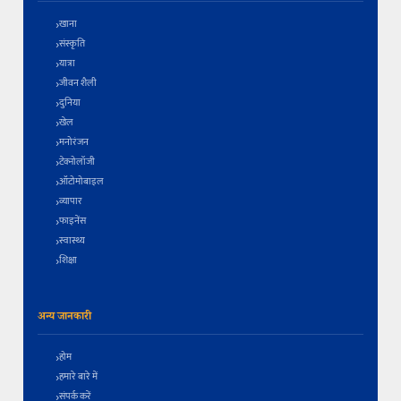
खाना
संस्कृति
यात्रा
जीवन शैली
दुनिया
खेल
मनोरंजन
टेक्नोलॉजी
ऑटोमोबाइल
व्यापार
फाइनेंस
स्वास्थ्य
शिक्षा
अन्य जानकारी
होम
हमारे बारे में
संपर्क करें