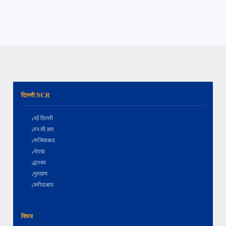
दिल्ली NCR
नई दिल्ली
एन सी आर
गाजियाबाद
नोएडा
द्वारका
गुरुग्राम
फरीदाबाद
विषय