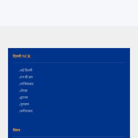
दिल्ली NCR
नई दिल्ली
एन सी आर
गाजियाबाद
नोएडा
द्वारका
गुरुग्राम
फरीदाबाद
विषय