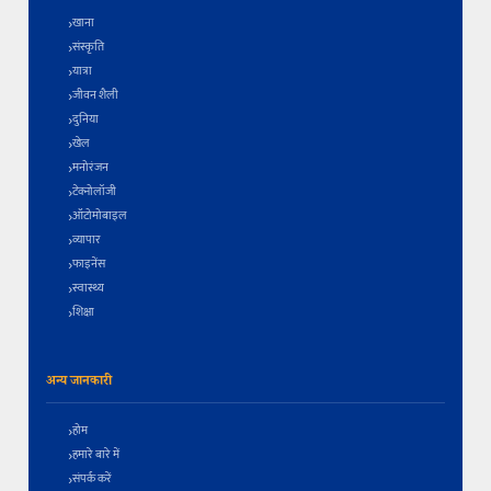
खाना
संस्कृति
यात्रा
जीवन शैली
दुनिया
खेल
मनोरंजन
टेक्नोलॉजी
ऑटोमोबाइल
व्यापार
फाइनेंस
स्वास्थ्य
शिक्षा
अन्य जानकारी
होम
हमारे बारे में
संपर्क करें