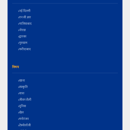
नई दिल्ली
एन सी आर
गाजियाबाद
नोएडा
द्वारका
गुरुग्राम
फरीदाबाद
विषय
खाना
संस्कृति
यात्रा
जीवन शैली
दुनिया
खेल
मनोरंजन
टेक्नोलॉजी