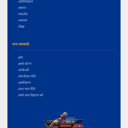
ऑटोमोबाइल
व्यापार
फाइनेंस
स्वास्थ्य
शिक्षा
अन्य जानकारी
होम
हमारे बारे में
संपर्क करें
गोपनीयता नीति
अस्वीकरण
तथ्य-जांच नीति
हमारे साथ विज्ञापन करें