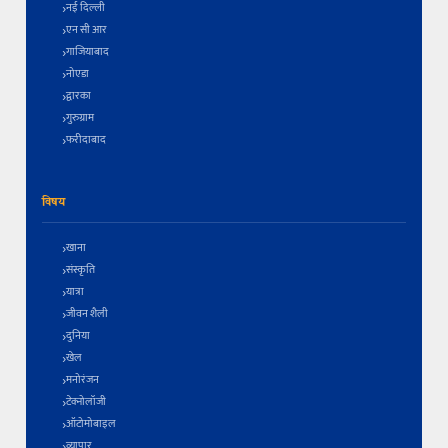
नई दिल्ली
एन सी आर
गाजियाबाद
नोएडा
द्वारका
गुरुग्राम
फरीदाबाद
विषय
खाना
संस्कृति
यात्रा
जीवन शैली
दुनिया
खेल
मनोरंजन
टेक्नोलॉजी
ऑटोमोबाइल
व्यापार