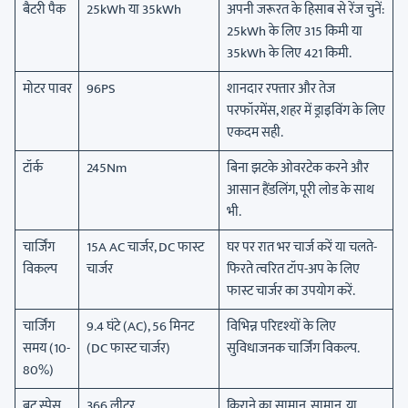
बैटरी पैक
25kWh या 35kWh
अपनी जरूरत के हिसाब से रेंज चुनें:
25kWh के लिए 315 किमी या
35kWh के लिए 421 किमी.
मोटर पावर
96PS
शानदार रफ्तार और तेज
परफॉरमेंस, शहर में ड्राइविंग के लिए
एकदम सही.
टॉर्क
245Nm
बिना झटके ओवरटेक करने और
आसान हैंडलिंग, पूरी लोड के साथ
भी.
चार्जिंग
15A AC चार्जर, DC फास्ट
घर पर रात भर चार्ज करें या चलते-
विकल्प
चार्जर
फिरते त्वरित टॉप-अप के लिए
फास्ट चार्जर का उपयोग करें.
चार्जिंग
9.4 घंटे (AC), 56 मिनट
विभिन्न परिदृश्यों के लिए
समय (10-
(DC फास्ट चार्जर)
सुविधाजनक चार्जिंग विकल्प.
80%)
बूट स्पेस
366 लीटर
किराने का सामान, सामान, या