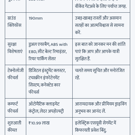
वीकेंड गेटअवे के लिए पर्याप्त जगह.
ग्राउंड
190mm
उबड़-खाबड़ रास्तों और असमान
क्लियरेंस
सतहों का आत्मविश्वास से सामना
करें.
सुरक्षा
डुअल एयरबैग, ABS with
इस बात को जानकर मन की शांति
विशेषताएं
EBD, सीट बेल्ट रिमाइंडर,
पाएं कि आप और आपके यात्री
रियर पार्किंग सेंसर
सुरक्षित हैं.
टेक्नोलॉजी
डिजिटल इंस्ट्रूमेंट क्लस्टर,
चलते समय सूचित और मनोरंजित
फीचर्स
टचस्क्रीन इंफोटेनमेंट
रहें.
सिस्टम, कनेक्टेड कार
फीचर्स
कम्फर्ट
ऑटोमैटिक क्लाइमेट
आरामदायक और प्रीमियम ड्राइविंग
फीचर्स
कंट्रोल, लेदर अपहोल्स्ट्री
अनुभव का आनंद लें.
शुरुआती
₹10.99 लाख
इलेक्ट्रिक एसयूवी सेगमेंट में
कीमत
किफायती प्रवेश बिंदु.