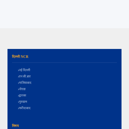
दिल्ली NCR
नई दिल्ली
एन सी आर
गाजियाबाद
नोएडा
द्वारका
गुरुग्राम
फरीदाबाद
विषय