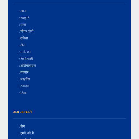
खाना
संस्कृति
यात्रा
जीवन शैली
दुनिया
खेल
मनोरंजन
टेक्नोलॉजी
ऑटोमोबाइल
व्यापार
फाइनेंस
स्वास्थ्य
शिक्षा
अन्य जानकारी
होम
हमारे बारे में