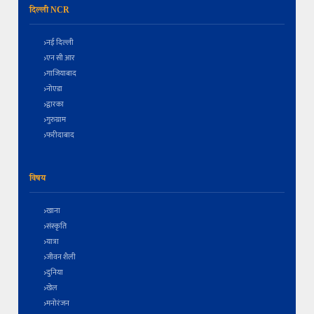
दिल्ली NCR
नई दिल्ली
एन सी आर
गाजियाबाद
नोएडा
द्वारका
गुरुग्राम
फरीदाबाद
विषय
खाना
संस्कृति
यात्रा
जीवन शैली
दुनिया
खेल
मनोरंजन