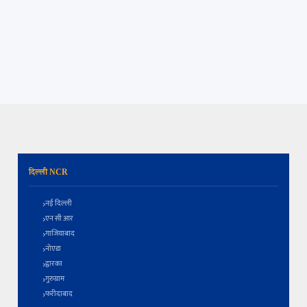
दिल्ली NCR
नई दिल्ली
एन सी आर
गाजियाबाद
नोएडा
द्वारका
गुरुग्राम
फरीदाबाद