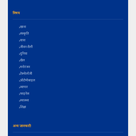
विषय
खाना
संस्कृति
यात्रा
जीवन शैली
दुनिया
खेल
मनोरंजन
टेक्नोलॉजी
ऑटोमोबाइल
व्यापार
फाइनेंस
स्वास्थ्य
शिक्षा
अन्य जानकारी