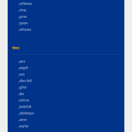
गाजियाबाद
नोएडा
द्वारका
गुरुग्राम
फरीदाबाद
विषय
खाना
संस्कृति
यात्रा
जीवन शैली
दुनिया
खेल
मनोरंजन
टेक्नोलॉजी
ऑटोमोबाइल
व्यापार
फाइनेंस