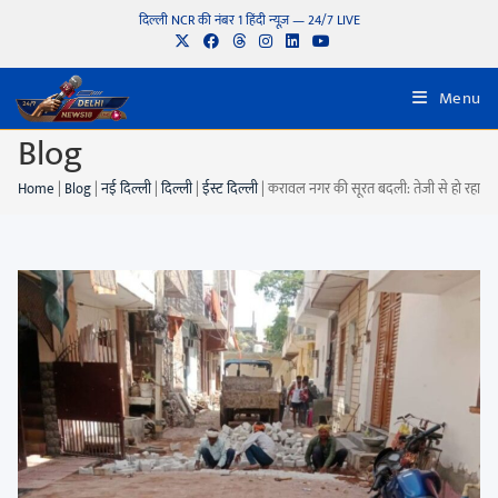
दिल्ली NCR की नंबर 1 हिंदी न्यूज़ — 24/7 LIVE
Menu
Blog
Home
|
Blog
|
नई दिल्ली
|
दिल्ली
|
ईस्ट दिल्ली
|
करावल नगर की सूरत बदली: तेजी से हो रहा गलि