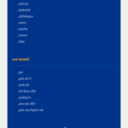
मनोरंजन
टेक्नोलॉजी
ऑटोमोबाइल
व्यापार
फाइनेंस
स्वास्थ्य
शिक्षा
अन्य जानकारी
होम
हमारे बारे में
संपर्क करें
गोपनीयता नीति
अस्वीकरण
तथ्य-जांच नीति
हमारे साथ विज्ञापन करें