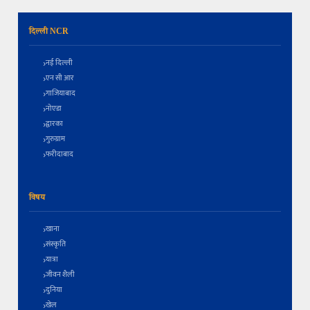
दिल्ली NCR
नई दिल्ली
एन सी आर
गाजियाबाद
नोएडा
द्वारका
गुरुग्राम
फरीदाबाद
विषय
खाना
संस्कृति
यात्रा
जीवन शैली
दुनिया
खेल