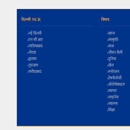
दिल्ली NCR
विषय
नई दिल्ली
खाना
एन सी आर
संस्कृति
गाजियाबाद
यात्रा
नोएडा
जीवन शैली
द्वारका
दुनिया
गुरुग्राम
खेल
फरीदाबाद
मनोरंजन
टेक्नोलॉजी
ऑटोमोबाइल
व्यापार
फाइनेंस
स्वास्थ्य
शिक्षा