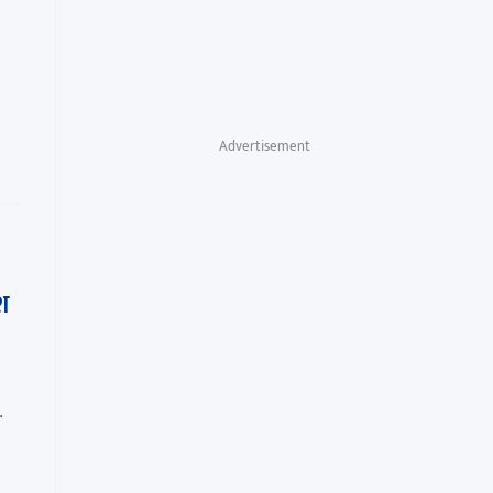
Advertisement
श
…