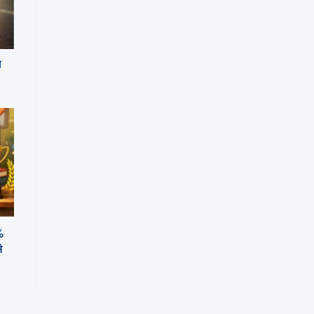
ी
%
े