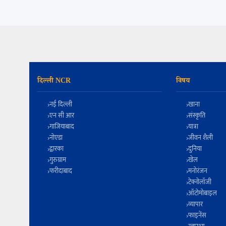
दिल्ली NCR
विषय
नई दिल्ली
खाना
एन सी आर
संस्कृति
गाजियाबाद
यात्रा
नोएडा
जीवन शैली
द्वारका
दुनिया
गुरुग्राम
खेल
फरीदाबाद
मनोरंजन
टेक्नोलॉजी
ऑटोमोबाइल
व्यापार
फाइनेंस