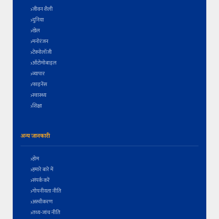
जीवन शैली
दुनिया
खेल
मनोरंजन
टेक्नोलॉजी
ऑटोमोबाइल
व्यापार
फाइनेंस
स्वास्थ्य
शिक्षा
अन्य जानकारी
होम
हमारे बारे में
संपर्क करें
गोपनीयता नीति
अस्वीकरण
तथ्य-जांच नीति