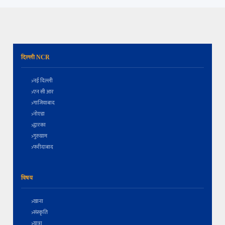
दिल्ली NCR
नई दिल्ली
एन सी आर
गाजियाबाद
नोएडा
द्वारका
गुरुग्राम
फरीदाबाद
विषय
खाना
संस्कृति
यात्रा