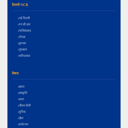
दिल्ली NCR
नई दिल्ली
एन सी आर
गाजियाबाद
नोएडा
द्वारका
गुरुग्राम
फरीदाबाद
विषय
खाना
संस्कृति
यात्रा
जीवन शैली
दुनिया
खेल
मनोरंजन