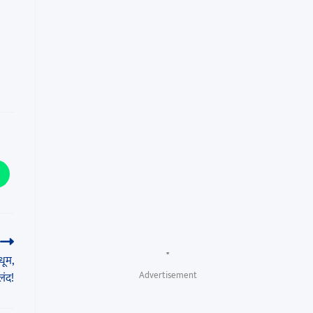
"
ूम,
Advertisement
लंद!