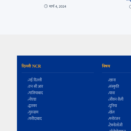
मार्च 4, 2024
दिल्ली NCR
विषय
नई दिल्ली
खाना
एन सी आर
संस्कृति
गाजियाबाद
यात्रा
नोएडा
जीवन शैली
द्वारका
दुनिया
गुरुग्राम
खेल
फरीदाबाद
मनोरंजन
टेक्नोलॉजी