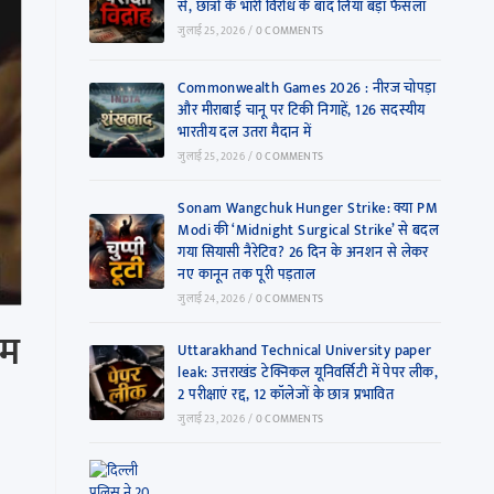
से, छात्रों के भारी विरोध के बाद लिया बड़ा फैसला
जुलाई 25, 2026
/
0 COMMENTS
Commonwealth Games 2026 : नीरज चोपड़ा
और मीराबाई चानू पर टिकी निगाहें, 126 सदस्यीय
भारतीय दल उतरा मैदान में
जुलाई 25, 2026
/
0 COMMENTS
Sonam Wangchuk Hunger Strike: क्या PM
Modi की ‘Midnight Surgical Strike’ से बदल
गया सियासी नैरेटिव? 26 दिन के अनशन से लेकर
नए कानून तक पूरी पड़ताल
जुलाई 24, 2026
/
0 COMMENTS
ाम
Uttarakhand Technical University paper
leak: उत्तराखंड टेक्निकल यूनिवर्सिटी में पेपर लीक,
2 परीक्षाएं रद्द, 12 कॉलेजों के छात्र प्रभावित
जुलाई 23, 2026
/
0 COMMENTS