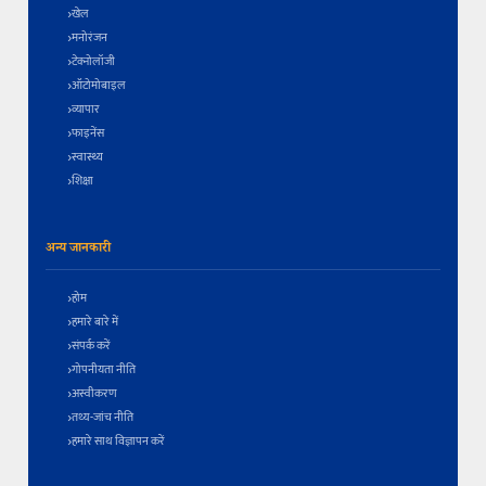
खेल
मनोरंजन
टेक्नोलॉजी
ऑटोमोबाइल
व्यापार
फाइनेंस
स्वास्थ्य
शिक्षा
अन्य जानकारी
होम
हमारे बारे में
संपर्क करें
गोपनीयता नीति
अस्वीकरण
तथ्य-जांच नीति
हमारे साथ विज्ञापन करें