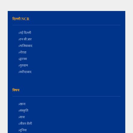
दिल्ली NCR
नई दिल्ली
एन सी आर
गाजियाबाद
नोएडा
द्वारका
गुरुग्राम
फरीदाबाद
विषय
खाना
संस्कृति
यात्रा
जीवन शैली
दुनिया