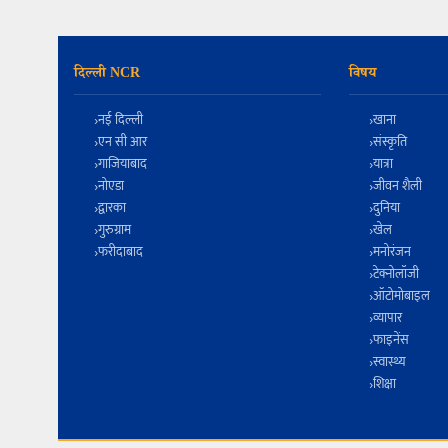
दिल्ली NCR
विषय
नई दिल्ली
खाना
एन सी आर
संस्कृति
गाजियाबाद
यात्रा
नोएडा
जीवन शैली
द्वारका
दुनिया
गुरुग्राम
खेल
फरीदाबाद
मनोरंजन
टेक्नोलॉजी
ऑटोमोबाइल
व्यापार
फाइनेंस
स्वास्थ्य
शिक्षा