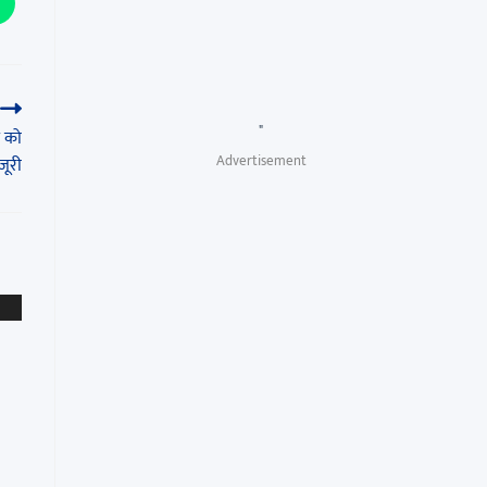
"
़ को
Advertisement
जूरी