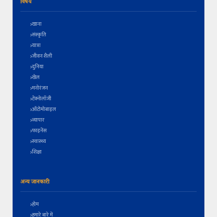
विषय
खाना
संस्कृति
यात्रा
जीवन शैली
दुनिया
खेल
मनोरंजन
टेक्नोलॉजी
ऑटोमोबाइल
व्यापार
फाइनेंस
स्वास्थ्य
शिक्षा
अन्य जानकारी
होम
हमारे बारे में