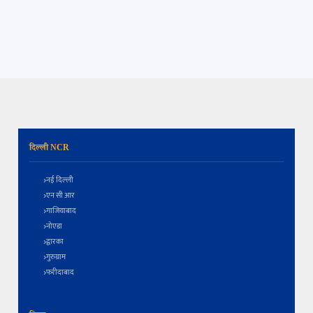
दिल्ली NCR
नई दिल्ली
एन सी आर
गाजियाबाद
नोएडा
द्वारका
गुरुग्राम
फरीदाबाद