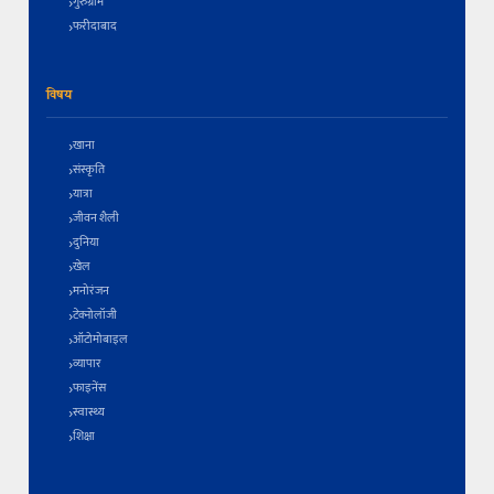
गुरुग्राम
फरीदाबाद
विषय
खाना
संस्कृति
यात्रा
जीवन शैली
दुनिया
खेल
मनोरंजन
टेक्नोलॉजी
ऑटोमोबाइल
व्यापार
फाइनेंस
स्वास्थ्य
शिक्षा