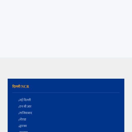
दिल्ली NCR
नई दिल्ली
एन सी आर
गाजियाबाद
नोएडा
द्वारका